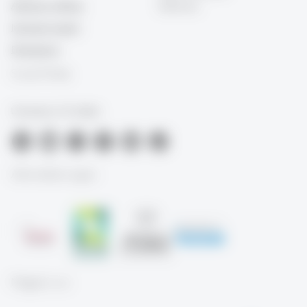
Advisory offices
Schweiz
Intranet (Login)
Emergency
Social Media
University of St.Gallen
Akkreditierungen
Mitglied von