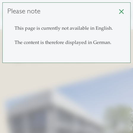
Please note
close
search
This page is currently not available in English.
Lehrstuhl für
The content is therefore displayed in German.
Organizational Behavior