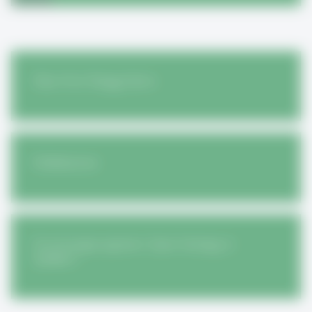
Über Prof. Rüegg-Stürm
Publikationen
Forschungsprogramm: Open Strategy in
Spitälern