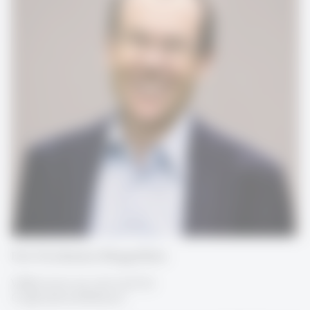
Prof. Dr. Johannes Rüegg-Stürm
Willkommen am Lehrstuhl für
Organizational Behavior