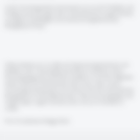
In der Forschungsarbeit interessieren wir uns für Praktiken und
Erfolgsvoraussetzungen einer unternehmerisch ausgerichteten,
strategisch nachhaltigen und verantwortungsbewussten
Management-Praxis.
Dabei arbeiten wir vor allem mit Expertenorganisationen wie
Spitälern oder Technologieunternehmen zusammen, deren
Entscheidungspraxis besonders komplex ist. Auf den folgenden
Seiten finden Sie Informationen über unser Team, unsere
Forschungsschwerpunkte und unseren CAS Kurs Systemisches
Management im Gesundheitswesen. Wenn Sie Anregungen und
Fragen haben, zögern Sie bitte nicht, mit uns in Kontakt zu
treten.
Prof. Dr. Johannes Rüegg-Stürm