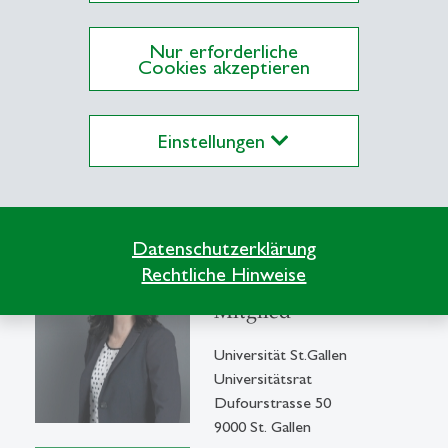
Dufourstrasse 50
9000 St. Gallen
Nur erforderliche
Cookies akzeptieren
Details anzeigen
Email schreiben
Einstellungen
Yvonne Suter
Datenschutzerklärung
Rechtliche Hinweise
lic. rer. publ. HSG
Mitglied
Universität St.Gallen
Universitätsrat
Dufourstrasse 50
9000 St. Gallen