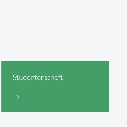
Studentenschaft
east