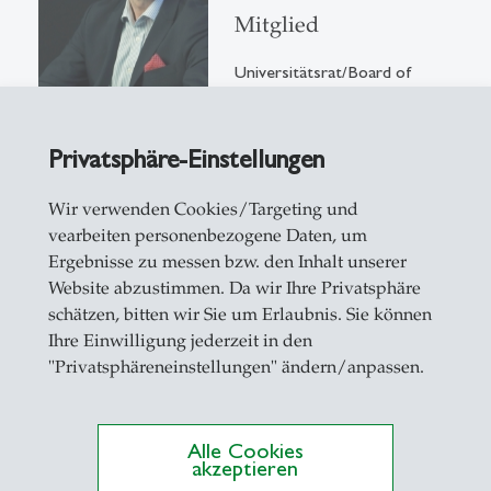
Mitglied
Universitätsrat/Board of
Governors
Dufourstrasse 40a
9000 St. Gallen
Privatsphäre-Einstellungen
Details anzeigen
Email schreiben
Wir verwenden Cookies/Targeting und
vearbeiten personenbezogene Daten, um
Ergebnisse zu messen bzw. den Inhalt unserer
Website abzustimmen. Da wir Ihre Privatsphäre
schätzen, bitten wir Sie um Erlaubnis. Sie können
Christoph Loos
Ihre Einwilligung jederzeit in den
"Privatsphäreneinstellungen" ändern/anpassen.
Dr.
Mitglied
Alle Cookies
Universität St.Gallen
akzeptieren
Universitätsrat