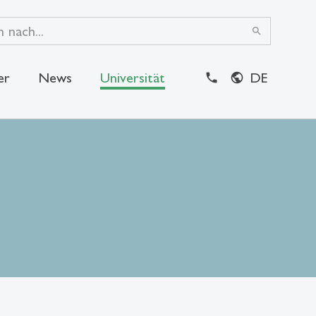
search
er
News
Universität
DE
close