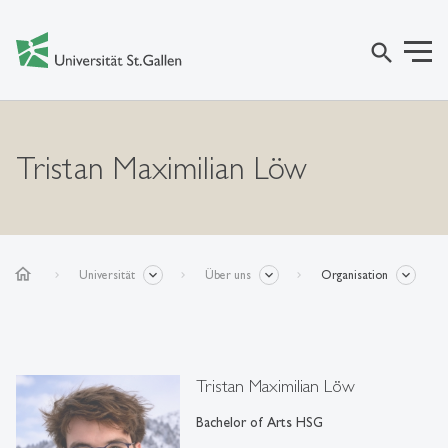
search
Tristan Maximilian Löw
home
Universität
Über uns
Organisation
Tristan Maximilian Löw
Bachelor of Arts HSG