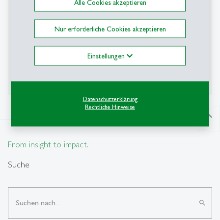
Alle Cookies akzeptieren
Nur erforderliche Cookies akzeptieren
Student Engagement Award 2023
Einstellungen
Datenschutzerklärung
Rechtliche Hinweise
north
From insight to impact.
Suche
search