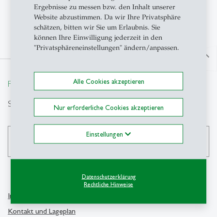
auf der Internetseite der
OST – Ostschweizer
Ergebnisse zu messen bzw. den Inhalt unserer
Fachhochschule
.
Website abzustimmen. Da wir Ihre Privatsphäre
schätzen, bitten wir Sie um Erlaubnis. Sie
können Ihre Einwilligung jederzeit in den
"Privatsphäreneinstellungen" ändern/anpassen.
north
Alle Cookies akzeptieren
From insight to impact.
Suche
Nur erforderliche Cookies akzeptieren
Einstellungen
search
Datenschutzerklärung
Rechtliche Hinweise
Info Desk
Kontakt
Kontakt und Lageplan