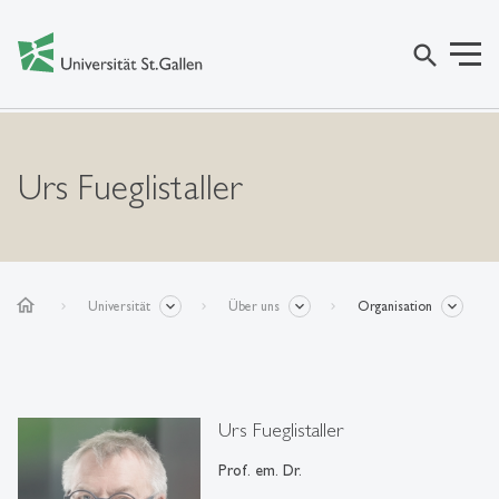
search
Urs Fueglistaller
home
Universität
Über uns
Organisation
Urs Fueglistaller
Prof. em. Dr.