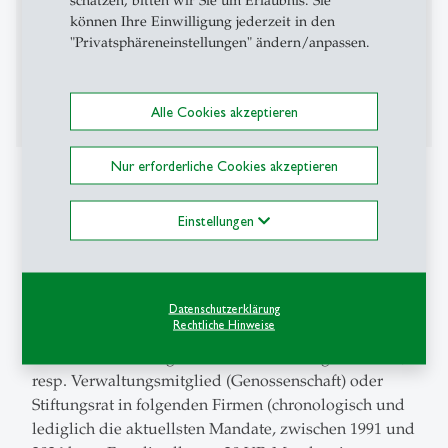
können Ihre Einwilligung jederzeit in den
2002 - 2015: Mitherausgeber der Zeitschrift für KMU
"Privatsphäreneinstellungen" ändern/anpassen.
und Entrepreneurship (ZfKE)
Reviewer bei verschiedenen KMU-Zeitschriften
Alle Cookies akzeptieren
Nur erforderliche Cookies akzeptieren
Weitere Informationen
S. Kurz-CV ganz unten.
Einstellungen
Jg. 1961, Schweizer, verheiratet mit Gabriela Manser
(Goba), zwei erwachsene Kinder (Peer Jg. 1991, Robin
Jg. 1993).
Datenschutzerklärung
Rechtliche Hinweise
Kommerzielle Tätigkeiten als Verwaltungsrat in AG,
resp. Verwaltungsmitglied (Genossenschaft) oder
Stiftungsrat in folgenden Firmen (chronologisch und
lediglich die aktuellsten Mandate, zwischen 1991 und