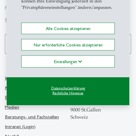
können Ihre Einwilligung jederzeit in den
From insight to impact.
"Privatsphäreneinstellungen" ändern/anpassen.
Suche
Alle Cookies akzeptieren
search
Nur erforderliche Cookies akzeptieren
Einstellungen
Info Desk
Kontakt
Kontakt und Lageplan
Datenschutzerklärung
Rechtliche Hinweise
Universität St.Gallen
Bibliothek
Dufourstrasse 50
Medien
9000 St.Gallen
Beratungs- und Fachstellen
Schweiz
Intranet (Login)