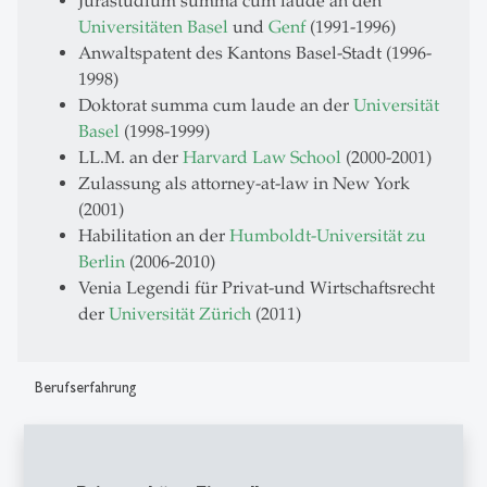
Jurastudium summa cum laude an den
Universitäten Basel
und
Genf
(1991-1996)
Anwaltspatent des Kantons Basel-Stadt (1996-
1998)
Doktorat summa cum laude an der
Universität
Basel
(1998-1999)
LL.M. an der
Harvard Law School
(2000-2001)
Zulassung als attorney-at-law in New York
(2001)
Habilitation an der
Humboldt-Universität zu
Berlin
(2006-2010)
Venia Legendi für Privat-und Wirtschaftsrecht
der
Universität Zürich
(2011)
Berufserfahrung
Rechtsanwältin bei
Vischer Rechtsanwälte
Basel
(1999-2000)