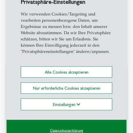
Privatsphäre-Einstellungen
Rechtsanwältin bei
Cleary Gottlieb
in New York
/ Frankfurt a.M. (2001-2006)
Wir verwenden Cookies/Targeting und
Assistenzprofessorin für Arbeits- und
vearbeiten personenbezogene Daten, um
Haftpflichtrecht an der Universität St. Gallen
Ergebnisse zu messen bzw. den Inhalt unserer
(2010-2015)
Website abzustimmen. Da wir Ihre Privatsphäre
Ordinaria für Privat- und Wirtschaftsrecht unter
schätzen, bitten wir Sie um Erlaubnis. Sie
besonderer Berücksichtigung des Arbeitsrechts
können Ihre Einwilligung jederzeit in den
"Privatsphäreneinstellungen" ändern/anpassen.
an der Universität St. Gallen (seit 1.8.2015)
Lehraktivitäten
Alle Cookies akzeptieren
Lehrstufe Assessment
Nur erforderliche Cookies akzeptieren
Einführung ins Privatrecht Gruppe 1 (1,170,1.01;
Einstellungen
HS)
Einführung ins Privatrecht Gruppe 2 (1,170,1.02;
HS)
Haftpflichtrecht, Einleitungsartikel ZGB und
Datenschutzerklärung