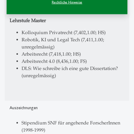
Personenrecht (2,172,1.00; FS)
Rechtliche Hinweise
Lehrstufe Master
Kolloquium Privatrecht (7,402,1.00; HS)
Robotik, KI und Legal Tech (7,411,1.00;
unregelmässig)
Arbeitsrecht (7,418,1.00; HS)
Arbeitsrecht 4.0 (8,436,1.00; FS)
DLS: Wie schreibe ich eine gute Dissertation?
(unregelmässig)
Auszeichnungen
Stipendium SNF für angehende ForscherInnen
(1998-1999)