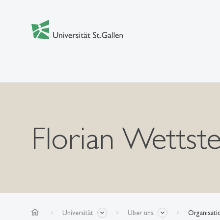
Florian Wettste
home
Universität
Über uns
Organisati