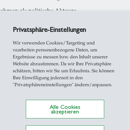
ehmen als politische Akteure
zer Rohstoffsektor
Privatsphäre-Einstellungen
Wir verwenden Cookies/Targeting und
05 visiting scholar an der Carroll School of Mana
vearbeiten personenbezogene Daten, um
05/06 Fellowship im “Program on Human Rights an
Ergebnisse zu messen bzw. den Inhalt unserer
 Technology (MIT)
Website abzustimmen. Da wir Ihre Privatsphäre
schätzen, bitten wir Sie um Erlaubnis. Sie können
06/07 Sessional Assistant Professor im “Business a
Ihre Einwilligung jederzeit in den
ience) an der York University in Toronto
"Privatsphäreneinstellungen" ändern/anpassen.
07-2011 Assistant Professor im Department for Eth
siness, University of St. Thomas in Minneapolis/S
Alle Cookies
it 2011 Professor für Wirtschaftsethik und Direktor 
akzeptieren