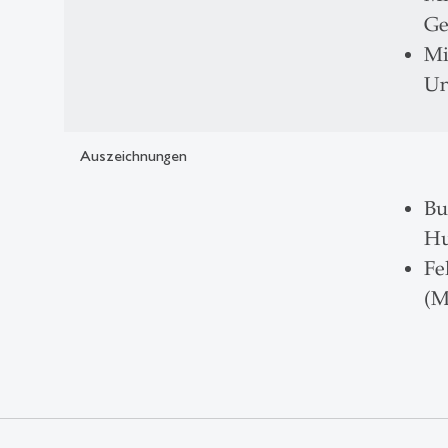
Ge
Mi
Un
Auszeichnungen
Bu
Hu
Fe
(M