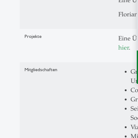
Eine Ü
Floria
Projekte
Eine Ü
hier
.
Mitgliedschaften
Gr
Un
Co
Gr
Se
So
Vi
Mi