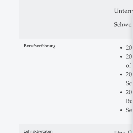
Untern
Schwei
Berufserfahrung
20
20
of
20
Sc
20
Bu
Se
Lehraktivitäten