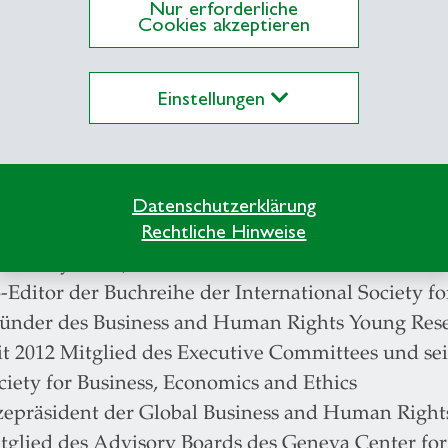
bersicht der Lehrveranstaltungen finden Sie
hier
.
Nur erforderliche
Cookies akzeptieren
n Wettstein ist zudem Co-Leiter des Fokusbereichs
Einstellungen
bersicht zu den Forschungs-, Promotions- und Hab
Datenschutzerklärung
Rechtliche Hinweise
ünder und Co-Editor in Chief des Business and 
iversity Press);
-Editor der Buchreihe der International Society f
ünder des Business and Human Rights Young Res
it 2012 Mitglied des Executive Committees und sei
ciety for Business, Economics and Ethics
zepräsident der Global Business and Human Rights
tglied des Advisory Boards des Geneva Center for