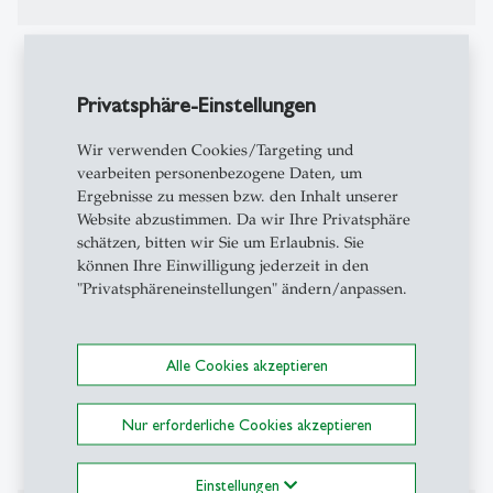
Berufserfahrung
Privatsphäre-Einstellungen
Akademische Lehre und Forschung:
Professor für Organization Studies an der Universität
Wir verwenden Cookies/Targeting und
vearbeiten personenbezogene Daten, um
St. Gallen (seit 2002)
Ergebnisse zu messen bzw. den Inhalt unserer
Mitgründer und akademischer Leiter des
Website abzustimmen. Da wir Ihre Privatsphäre
Forschungszentrums „Organization Studies“;
schätzen, bitten wir Sie um Erlaubnis. Sie
Programmleiter des innovativen interdisziplinären
können Ihre Einwilligung jederzeit in den
Master-Programms M.A. in Management,
"Privatsphäreneinstellungen" ändern/anpassen.
Organisation und Kultur (MOK) (2011-2024)
Direktor am Institut für Systemisches Management
und Public Governance der Universität St. Gallen
Alle Cookies akzeptieren
(2010-2021)
Direktor am Institut für Betriebswirtschaft der
Nur erforderliche Cookies akzeptieren
Universität St.Gallen (2002-2009)
Einstellungen