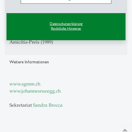
Auszeichnungen
Johann-Hinrich-Wichern-Preis (2006)
Datenschutzerklärung
Latsis-Preis (1999)
Rechtliche Hinweise
Dr. Peter-Wehrhahn-Preis (1989)
Amicitia-Preis (1989)
Weitere Informationen
www.sgmm.ch
www.johannesrueegg.ch
Sekretariat
Sandra Brocca