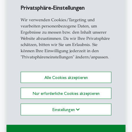
Unternehmen Wild Spots (www.wildspots.ch) für
Privatsphäre-Einstellungen
regenerative Ökosysteme und die Förderung der
Biodiversität im Siedlungsraum. Im Zentrum ihrer
Wir verwenden Cookies/Targeting und
Arbeit stehen die Auseinandersetzung mit
vearbeiten personenbezogene Daten, um
sozioökologischen/ökokulturellen Lebenswelten
Ergebnisse zu messen bzw. den Inhalt unserer
und die Aktivierung von vielfältigen, kulturell
Website abzustimmen. Da wir Ihre Privatsphäre
geprägten Umgangsweisen verschiedener
schätzen, bitten wir Sie um Erlaubnis. Sie
Akteur:innen mit Biodiversität und Ökosystemen im
können Ihre Einwilligung jederzeit in den
"Privatsphäreneinstellungen" ändern/anpassen.
urbanen Raum.
Flurinas Design- und Forschungspraxis ist von einer
Alle Cookies akzeptieren
transdisziplinären Denk- und Handlungsweise und
einem Netzwerk an Kollaborateur:innen aus
verschiedensten Bereichen der gestalterischen
Nur erforderliche Cookies akzeptieren
Disziplinen, der Architektur, der Naturwissenschaften
sowie der Kultur- und Geisteswissenschaften
Einstellungen
geprägt.