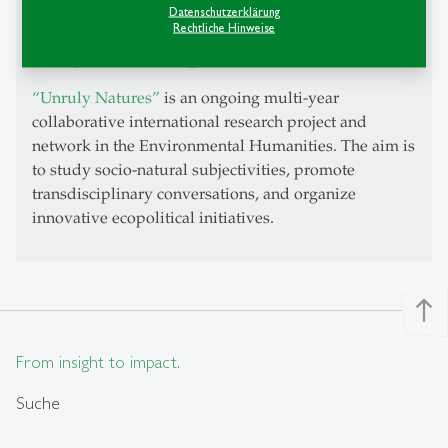
Projekte
Datenschutzerklärung
Rechtliche Hinweise
Unruly Natures (2020-present)
“Unruly Natures”
is an ongoing multi-year
collaborative international research project and
network in the Environmental Humanities. The aim is
to study socio-natural subjectivities, promote
transdisciplinary conversations, and organize
innovative ecopolitical initiatives.
north
From insight to impact.
Suche