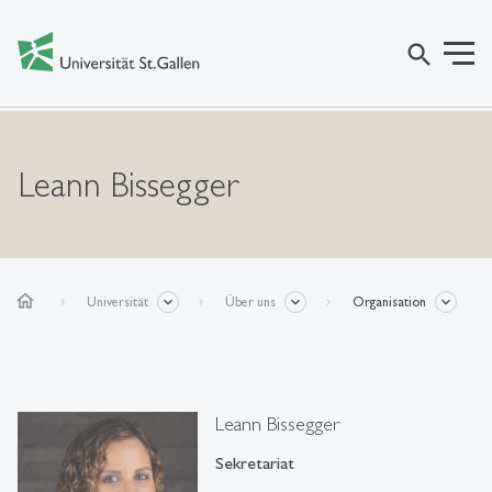
search
Leann Bissegger
home
Universität
Über uns
Organisation
Leann Bissegger
Sekretariat