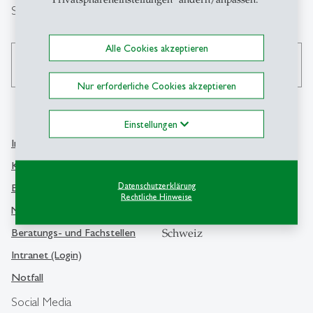
Suche
Alle Cookies akzeptieren
search
Nur erforderliche Cookies akzeptieren
Einstellungen
Info Desk
Kontakt
Kontakt und Lageplan
Universität St.Gallen
Datenschutzerklärung
Bibliothek
Rechtliche Hinweise
Dufourstrasse 50
Medien
9000 St.Gallen
Beratungs- und Fachstellen
Schweiz
Intranet (Login)
Notfall
Social Media