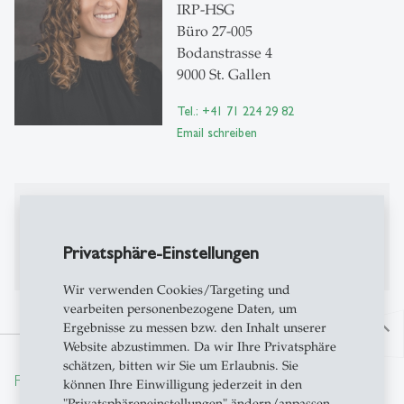
IRP-HSG
Büro 27-005
Bodanstrasse 4
9000 St. Gallen
Tel.: +41 71 224 29 82
Email schreiben
Publikationen
Publikationen auf Alexandria
Privatsphäre-Einstellungen
Wir verwenden Cookies/Targeting und
vearbeiten personenbezogene Daten, um
Ergebnisse zu messen bzw. den Inhalt unserer
north
Website abzustimmen. Da wir Ihre Privatsphäre
schätzen, bitten wir Sie um Erlaubnis. Sie
From insight to impact.
können Ihre Einwilligung jederzeit in den
"Privatsphäreneinstellungen" ändern/anpassen.