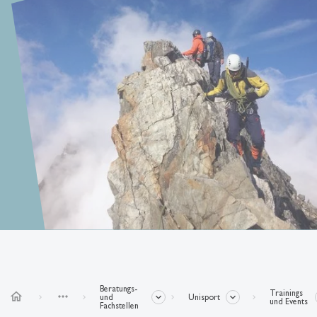
Beratungs-
Trainings
home
more_horiz
und
Unisport
und Events
Fachstellen