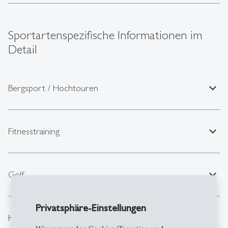
Sportartenspezifische Informationen im
Detail
expand_less
Bergsport / Hochtouren
expand_less
Fitnesstraining
expand_less
Golf
Privatsphäre-Einstellungen
expand_less
HYROX