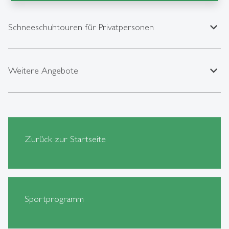
expand_less
Schneeschuhtouren für Privatpersonen
expand_less
Weitere Angebote
Zurück zur Startseite
Sportprogramm