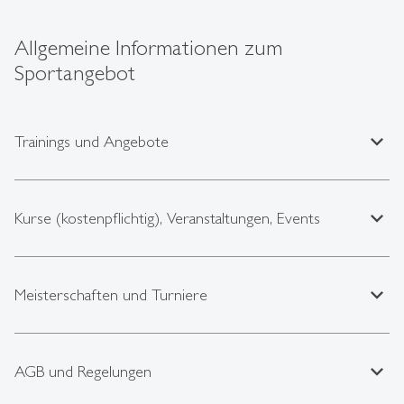
Allgemeine Informationen zum
Sportangebot
expand_less
Trainings und Angebote
expand_less
Kurse (kostenpflichtig), Veranstaltungen, Events
expand_less
Meisterschaften und Turniere
expand_less
AGB und Regelungen