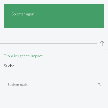
Sportanlagen
north
From insight to impact.
Suche
search