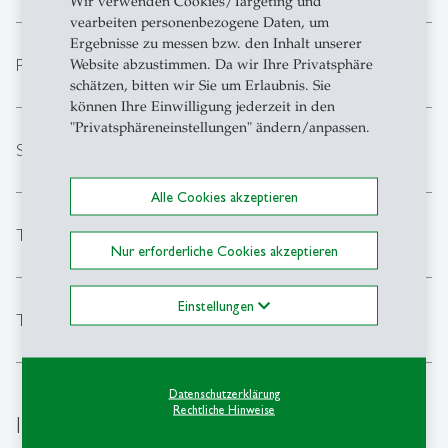
Wir verwenden Cookies/Targeting und
vearbeiten personenbezogene Daten, um
Ergebnisse zu messen bzw. den Inhalt unserer
expand_less
Padel
Website abzustimmen. Da wir Ihre Privatsphäre
schätzen, bitten wir Sie um Erlaubnis. Sie
können Ihre Einwilligung jederzeit in den
"Privatsphäreneinstellungen" ändern/anpassen.
expand_less
Schneeschuhtouren für Privatpersonen
Alle Cookies akzeptieren
expand_less
Tauchen
Nur erforderliche Cookies akzeptieren
Einstellungen
expand_less
Tennis
Datenschutzerklärung
Rechtliche Hinweise
Individuelle Angebote auf Anfrage