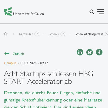
search
home
Universität
Schools
School of Management
Zurück
Campus
- 13.05.2026 - 09:15
Acht Startups schliessen HSG
START Accelerator ab
Drohnen, die durchs Feuer fliegen, einfache und
günstige Krebsfrüherkennung oder eine Matratze,
die den Schlaf optimiert: Das sind einige Ideen,