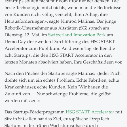
«Startups sollten nicht nur vom Produkt her denken. Die
beste Technologie nützt nichts, wenn man die Bedürfnisse
von Kunden nicht völlig versteht, ihren Alltag, ihre
Herausforderungen», sagte Nimrod Malinas. Der junge
Robotik-Unternehmer aus Altstätten (SG) sprach am
Dienstag, 12. Mai, im
Switzerland Innovation Park
am
Demo Day der zweiten Durchführung des HSG START
Accelerator zum Publikum. An diesem Tag stellten die
acht Startups, die den HSG START Accelerator in den
letzten Monaten absolviert haben, ihre Geschäftsideen vor.
Nach den Pitches der Startups sagte Malinas: «Jeder Pitch
drehte sich um ein echtes Problem. Echte Fabriken, echte
Krankenhäuser, echte Kunden. Kein 'Wir bauen die
Zukunft von...'. Nur schwierige Probleme, die gelöst
werden müssen.»
Das Startup-Förderprogramm
HSG START Accelerator
mit
Sitz in St.Gallen hat das Ziel, europäische DeepTech-
Startups in der frühen Wachstumsphase durch