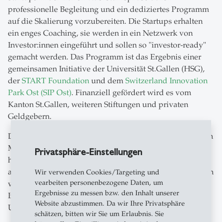
professionelle Begleitung und ein dediziertes Programm
auf die Skalierung vorzubereiten. Die Startups erhalten
ein enges Coaching, sie werden in ein Netzwerk von
Investor:innen eingeführt und sollen so "investor-ready"
gemacht werden. Das Programm ist das Ergebnis einer
gemeinsamen Initiative der Universität St.Gallen (HSG),
der
START Foundation
und dem
Switzerland Innovation
Park Ost (SIP Ost)
. Finanziell gefördert wird es vom
Kanton St.Gallen, weiteren Stiftungen und privaten
Geldgebern.
Der Rückblick auf die zweite Durchführung in den letzten
Monaten ist beeindruckend: 200 Startups aus 27 Ländern
Privatsphäre-Einstellungen
hatten sich ursprünglich beworben, acht wurden
ausgewählt. Diese hatten während des Accelerators in den
Wir verwenden Cookies/Targeting und
vearbeiten personenbezogene Daten, um
vergangenen Monaten insgesamt 72 Kontakte zu
Ergebnisse zu messen bzw. den Inhalt unserer
Investoren und 167 Industriestunden - also Besuche bei
Website abzustimmen. Da wir Ihre Privatsphäre
Unternehmen, um Ideen und Produkte zu diskutieren.
schätzen, bitten wir Sie um Erlaubnis. Sie