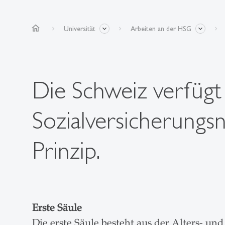
home
Universität
Arbeiten an der HSG
Die Schweiz verfügt 
Sozialversicherungsn
Prinzip.
Erste Säule
Die erste Säule besteht aus der Alters- u