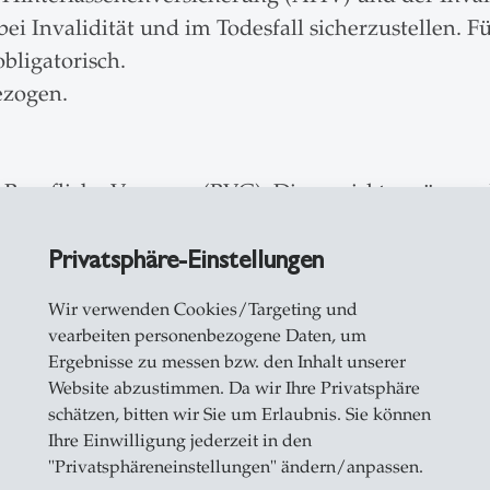
bei Invalidität und im Todesfall sicherzustellen. 
bligatorisch.
ezogen.
e Berufliche Vorsorge (BVG). Diese wirkt ergänze
t des letzten Lohnes garantieren. Im Todesfall 
attet. Im Invaliditätsfall leistet die BVG finanzie
Privatsphäre-Einstellungen
ert sind und ein festgelegtes Mindesteinkommen e
Wir verwenden Cookies/Targeting und
atisch bei der St. Galler Pensionskasse, die für uns
vearbeiten personenbezogene Daten, um
Ergebnisse zu messen bzw. den Inhalt unserer
Website abzustimmen. Da wir Ihre Privatsphäre
schätzen, bitten wir Sie um Erlaubnis. Sie können
 Rentensystems ist die private Vorsorge. Bei der 
Ihre Einwilligung jederzeit in den
 3a kann ein jährlicher Höchstbetrag einbezahlt w
"Privatsphäreneinstellungen" ändern/anpassen.
en Sie bei einer Bank oder Versicherung Ihrer Wa