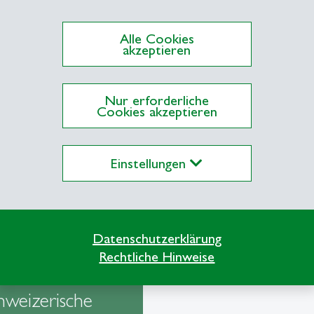
enssteuern entrichtet werden, und die daraus e
Alle Cookies
 Das Vermögen auf dem Vorsorgekonto 3a darf u
akzeptieren
ug des Vermögens ist nur möglich bei Erwerb und
 der Schweiz, bei der Aufnahme einer selbständi
Nur erforderliche
u einer anderen selbständigen Erwerbstätigkeit. W
Cookies akzeptieren
 Säule 3b gelten keine besonderen Regeln. Zur Säu
Einstellungen
Datenschutzerklärung
Rechtliche Hinweise
oschüre: Die
hweizerische