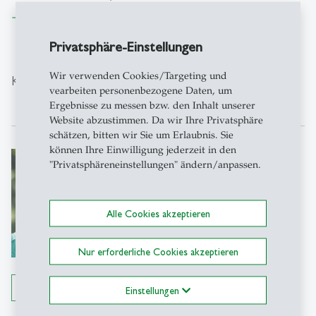
Datei herunterladen
east
Privatsphäre-Einstellungen
Wir verwenden Cookies/Targeting und
Kontakt
vearbeiten personenbezogene Daten, um
Ergebnisse zu messen bzw. den Inhalt unserer
Website abzustimmen. Da wir Ihre Privatsphäre
schätzen, bitten wir Sie um Erlaubnis. Sie
können Ihre Einwilligung jederzeit in den
Andrea Häfner
"Privatsphäreneinstellungen" ändern/anpassen.
Programme Manager Incomings
Africa, Asia, Europe, Middle East,
Oceania & Russia | Freemover
Alle Cookies akzeptieren
Incomings | Swiss-European
Mobility-Programme & Swiss
Nur erforderliche Cookies akzeptieren
Government Excellence Scholarships
Details anzeigen
Student Mobility Services (PIQ)
Einstellungen
Tellstrasse 2