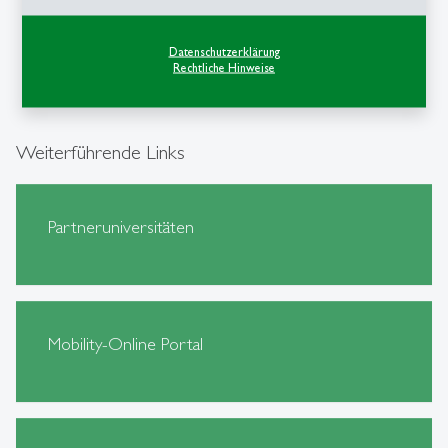
9000 St. Gallen
Datenschutzerklärung
Tel.: +41 71 224 27 59
Rechtliche Hinweise
Email schreiben
Weiterführende Links
Partneruniversitäten
Mobility-Online Portal