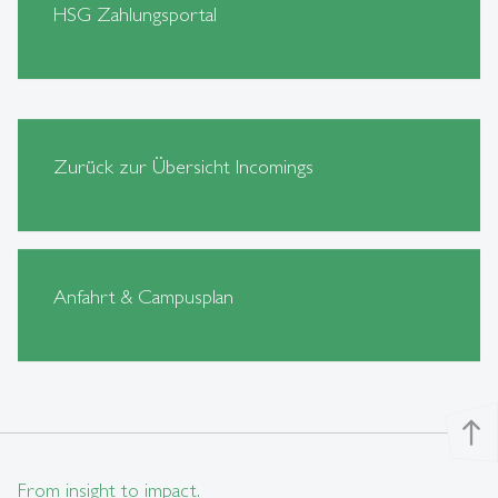
HSG Zahlungsportal
Zurück zur Übersicht Incomings
Anfahrt & Campusplan
north
From insight to impact.