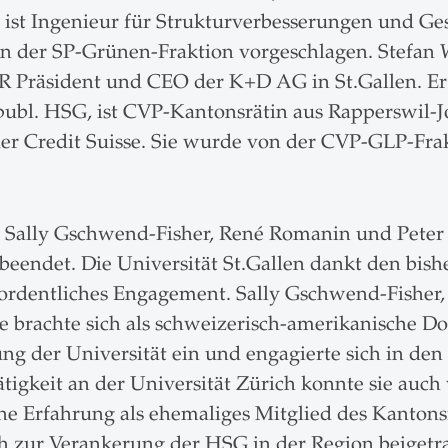
, ist Ingenieur für Strukturverbesserungen und Ge
der SP-Grünen-Fraktion vorgeschlagen. Stefan We
R Präsident und CEO der K+D AG in St.Gallen. E
r. publ. HSG, ist CVP-Kantonsrätin aus Rapperswil
der Credit Suisse. Sie wurde von der CVP-GLP-Fra
te Sally Gschwend-Fisher, René Romanin und Peter
 beendet. Die Universität St.Gallen dankt den bish
rordentliches Engagement. Sally Gschwend-Fisher, B
ie brachte sich als schweizerisch-amerikanische D
ng der Universität ein und engagierte sich in den
Tätigkeit an der Universität Zürich konnte sie auc
che Erfahrung als ehemaliges Mitglied des Kantons
ch zur Verankerung der HSG in der Region beigetr