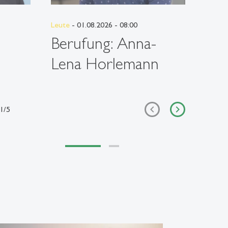
Leute
- 01.08.2026 - 08:00
Leute
-
Berufung: Anna-
Be
Lena Horlemann
Teo
1
/
5