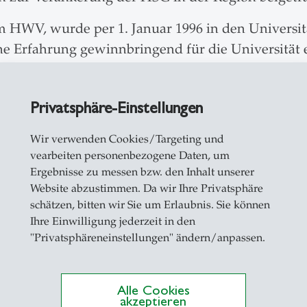
HWV, wurde per 1. Januar 1996 in den Universitä
che Erfahrung gewinnbringend für die Universität
liegen der HSG zum politischen Durchbruch. Au
ag ihm insbesondere eine strategische Ausrichtu
Privatsphäre-Einstellungen
 die regionale Verankerung der HSG und deren Nut
Wir verwenden Cookies/Targeting und
per 1. Dezember 1996 in den Universitätsrat gewähl
vearbeiten personenbezogene Daten, um
s Gremiums. Insbesondere lag Schorer die Autono
Ergebnisse zu messen bzw. den Inhalt unserer
t am Herzen. Er setzte seine Erfahrung aus der akt
Website abzustimmen. Da wir Ihre Privatsphäre
rossen Nutzen der Universität ein. Aufgrund sein
schätzen, bitten wir Sie um Erlaubnis. Sie können
Ihre Einwilligung jederzeit in den
tvoller und gefragter Ratgeber der HSG-Leitungs
"Privatsphäreneinstellungen" ändern/anpassen.
Alle Cookies
akzeptieren