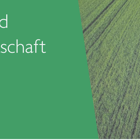
d
schaft