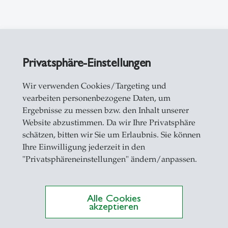
ircular Lab
Fokus Land- und Ernährungswirtschaft
Privatsphäre-Einstellungen
Wir verwenden Cookies/Targeting und
vearbeiten personenbezogene Daten, um
schöpfungsketten zirkulärer, resilienter und nach
Ergebnisse zu messen bzw. den Inhalt unserer
Website abzustimmen. Da wir Ihre Privatsphäre
okus auf der
Land- und Ernährungswirtschaft
.
schätzen, bitten wir Sie um Erlaubnis. Sie können
irtschaft verfolgt die Vision einer Bodenseeregio
Ihre Einwilligung jederzeit in den
"Privatsphäreneinstellungen" ändern/anpassen.
 ökologische, ökonomische und gesellschaftliche 
lungen und Entscheidungsinstrumente für Polit
die Bevölkerung für die Bedeutung der Kreislaufwir
Alle Cookies
akzeptieren
chtungen im Fokus: