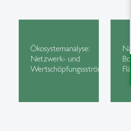
Ökosystemanalyse:
Na
Netzwerk- und
Bo
Wertschöpfungssströme
Fl