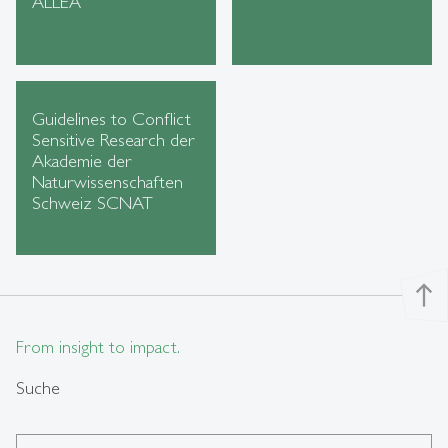
ALLEA
Guidelines to Conflict
Sensitive Research der
Akademie der
Naturwissenschaften
Schweiz SCNAT
north
From insight to impact.
Suche