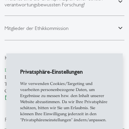
expand_less
verantwortungsbewussten Forschung?
expand_less
Mitglieder der Ethikkommission
Kontakt
Dr. Karim Bschir
Privatsphäre-Einstellungen
Leiter Forschungsethik und wissenschftliche Integrität
Wir verwenden Cookies/Targeting und
Tellstrasse 2
vearbeiten personenbezogene Daten, um
CH-9000 St. Gallen
Ergebnisse zu messen bzw. den Inhalt unserer
ek
@
unisg.ch
Website abzustimmen. Da wir Ihre Privatsphäre
schätzen, bitten wir Sie um Erlaubnis. Sie
können Ihre Einwilligung jederzeit in den
Formulare und Downloads
"Privatsphäreneinstellungen" ändern/anpassen.