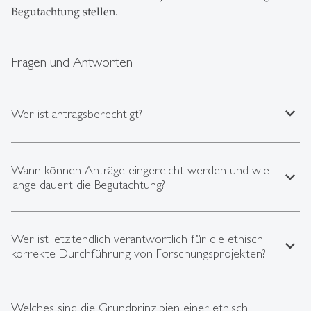
Begutachtung stellen.
Fragen und Antworten
expand_less
Wer ist antragsberechtigt?
Wann können Anträge eingereicht werden und wie
expand_less
lange dauert die Begutachtung?
Wer ist letztendlich verantwortlich für die ethisch
expand_less
korrekte Durchführung von Forschungsprojekten?
Welches sind die Grundprinzipien einer ethisch