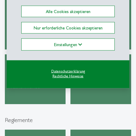
Alle Cookies akzeptieren
Checkliste HSG
Antragsformular HSG
Ethikkommission
Ethikkommission
Nur erforderliche Cookies akzeptieren
Einstellungen
Vorlage
Vorlage Einverständnis-
Datenschutzerklärung
Einverständnis-
erklärung
Rechtliche Hinweise
erklärung
Erziehungsberechtigte
Teilnehmende
Reglemente