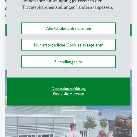
völlig neuen Räumen, die Begegnungen zum Austausch
können Ihre Einwilligung jederzeit in den
"Privatsphäreneinstellungen" ändern/anpassen.
mit unabhängig denkenden Persönlichkeiten geradezu
unausweichlich machen.
Alle Cookies akzeptieren
mehr erfahren
Nur erforderliche Cookies akzeptieren
Einstellungen
Datenschutzerklärung
Rechtliche Hinweise