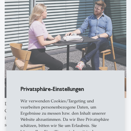
Privatsphäre-Einstellungen
Wir verwenden Cookies/Targeting und
Die Universität St.Gallen bietet viele Möglichkeiten zur
vearbeiten personenbezogene Daten, um
Co-Kreation, die sich überall auf dem Campus zeigt. Ob
Ergebnisse zu messen bzw. den Inhalt unserer
in neuen Lehr- und Lernformaten, für die die HSG ein
Website abzustimmen. Da wir Ihre Privatsphäre
spezielles Teaching Innovation Lab bereitstellt oder in
schätzen, bitten wir Sie um Erlaubnis. Sie