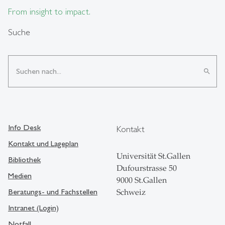
From insight to impact.
Suche
search
Info Desk
Kontakt
Kontakt und Lageplan
Universität St.Gallen
Bibliothek
Dufourstrasse 50
Medien
9000 St.Gallen
Beratungs- und Fachstellen
Schweiz
Intranet (Login)
Notfall