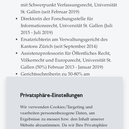
mit Schwerpunkt Verfassungsrecht, Universität
St. Gallen (seit Februar 2019)
Direktorin der Forschungsstelle für
Informationsrecht, Universität St. Gallen (Juli
2015 - Juli 2019)
Ersatzrichterin am Verwaltungsgericht des
Kantons Zürich (seit September 2014)
Assistenzprofessorin für Öffentliches Recht,
Völkerrecht und Europarecht, Universität St.
Gallen (50%) Februar 2013 - Januar 2019)
Gerichtsschreiberin zu 50-80% am
Bundesverwaltungsgericht, Abt. II (Wirtschaft,
Wettbewerb, Bildung), Bern/St. Gallen
Privatsphäre-Einstellungen
(September 2009 - Mai 2014)
Lehrbeauftragte an der Universität St. Gallen
Wir verwenden Cookies/Targeting und
(August 2006 - Januar 2013)
vearbeiten personenbezogene Daten, um
Oberassistentin Juristische Programme und
Ergebnisse zu messen bzw. den Inhalt unserer
Dozentin für Öffentliches Recht und
Website abzustimmen. Da wir Ihre Privatsphäre