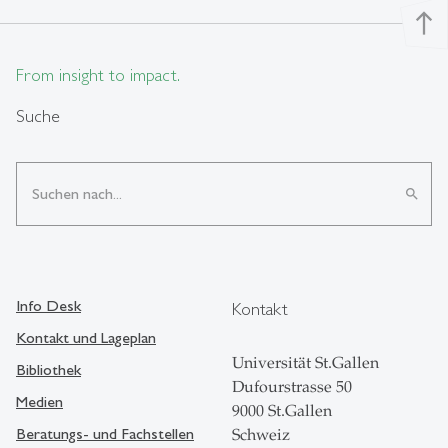
north
From insight to impact.
Suche
search
Info Desk
Kontakt
Kontakt und Lageplan
Universität St.Gallen
Bibliothek
Dufourstrasse 50
Medien
9000 St.Gallen
Beratungs- und Fachstellen
Schweiz