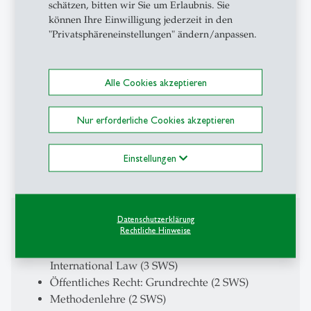
Völkerrecht, Universität St. Gallen (April 2003 -
schätzen, bitten wir Sie um Erlaubnis. Sie
Juli 2006)
können Ihre Einwilligung jederzeit in den
Auditorin und Gerichtsschreiberin am
"Privatsphäreneinstellungen" ändern/anpassen.
Bezirksgericht St. Gallen (Oktober 2001 -
Oktober 2002)
Alle Cookies akzeptieren
Assistentin zu 50% bei Prof. Dr. J. Kokott,
Lehrstuhl für Völkerrecht, Internationales
Wirtschaftsrecht und Europarecht, Universität
Nur erforderliche Cookies akzeptieren
St. Gallen (Oktober 1999 - August 2000)
Wissenschaftliche Mitarbeiterin zu 50% am
Einstellungen
Europa Institut Zürich (August 1998 - Juli 1999)
Lehraktivitäten
Datenschutzerklärung
Rechtliche Hinweise
Introduction to Constitutional Law and Public
International Law (3 SWS)
Öffentliches Recht: Grundrechte (2 SWS)
Methodenlehre (2 SWS)