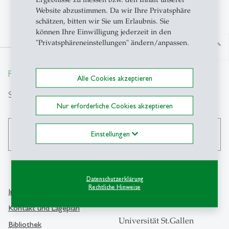
Website abzustimmen. Da wir Ihre Privatsphäre
schätzen, bitten wir Sie um Erlaubnis. Sie
können Ihre Einwilligung jederzeit in den
"Privatsphäreneinstellungen" ändern/anpassen.
north
From insight to impact.
Alle Cookies akzeptieren
Suche
Nur erforderliche Cookies akzeptieren
Einstellungen
search
Datenschutzerklärung
Rechtliche Hinweise
Info Desk
Kontakt
Kontakt und Lageplan
Universität St.Gallen
Bibliothek