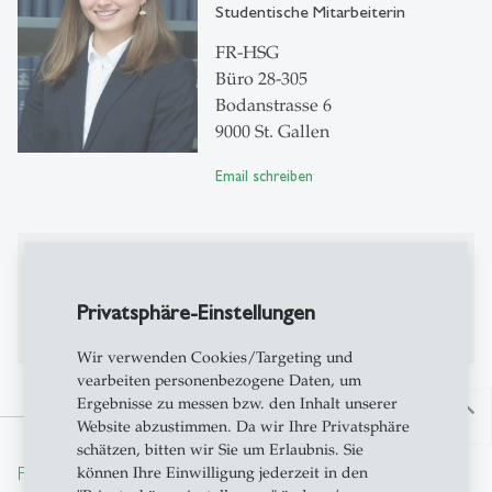
Studentische Mitarbeiterin
FR-HSG
Büro 28-305
Bodanstrasse 6
9000 St. Gallen
Email schreiben
Publikationen
Privatsphäre-Einstellungen
Bisher keine Publikationen auf Alexandria
Wir verwenden Cookies/Targeting und
vearbeiten personenbezogene Daten, um
Ergebnisse zu messen bzw. den Inhalt unserer
north
Website abzustimmen. Da wir Ihre Privatsphäre
schätzen, bitten wir Sie um Erlaubnis. Sie
From insight to impact.
können Ihre Einwilligung jederzeit in den