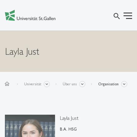
search
Layla Just
home
Universität
Über uns
Organisation
Layla Just
B.A. HSG