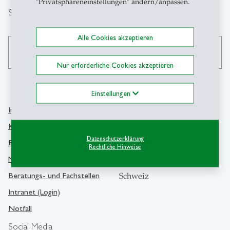
"Privatsphäreneinstellungen" ändern/anpassen.
Suche
Alle Cookies akzeptieren
search
Nur erforderliche Cookies akzeptieren
Einstellungen
Info Desk
Kontakt
Kontakt und Lageplan
Universität St.Gallen
Datenschutzerklärung
Bibliothek
Rechtliche Hinweise
Dufourstrasse 50
Medien
9000 St.Gallen
Beratungs- und Fachstellen
Schweiz
Intranet (Login)
Notfall
Social Media