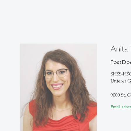
Anita 
PostDo
SHSS-HS
Unterer G
9000 St. G
Email schr