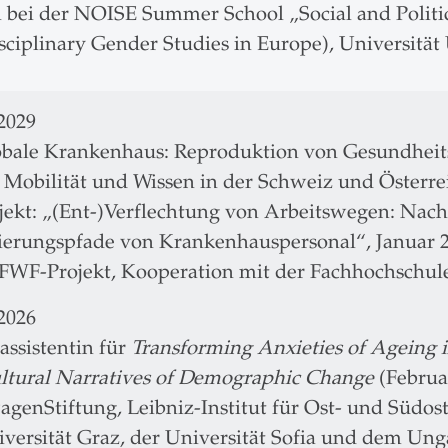
n bei der NOISE Summer School „Social and Politi
sciplinary Gender Studies in Europe), Universität
2029
obale Krankenhaus: Reproduktion von Gesundheit
, Mobilität und Wissen in der Schweiz und Österre
ojekt: „(Ent-)Verflechtung von Arbeitswegen: Nac
ierungspfade von Krankenhauspersonal“, Januar
WF-Projekt, Kooperation mit der Fachhochschule
2026
assistentin für
Transforming Anxieties of Ageing in
ltural Narratives of Demographic Change
(Februar
agenStiftung, Leibniz-Institut für Ost- und Südo
iversität Graz, der Universität Sofia und dem Un