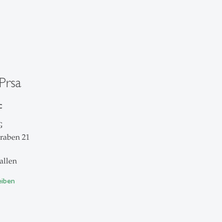
Prsa
c
G
raben 21
allen
eiben