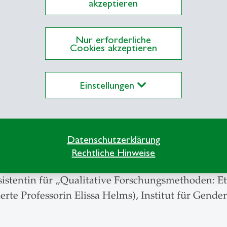
akzeptieren
forschung (CIRAC), Universität Graz
2025 Forschungsstipendiatin, Institut für Sozial- 
Nur erforderliche
Cookies akzeptieren
AT
Einstellungen
Datenschutzerklärung
Rechtliche Hinweise
2023
sistentin für „Qualitative Forschungsmethoden: E
erte Professorin Elissa Helms), Institut für Gende