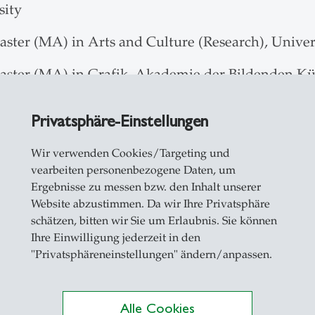
sity
aster (MA) in Arts and Culture (Research), Univer
aster (MA) in Grafik, Akademie der Bildenden Kün
Privatsphäre-Einstellungen
Wir verwenden Cookies/Targeting und
vearbeiten personenbezogene Daten, um
Ergebnisse zu messen bzw. den Inhalt unserer
Website abzustimmen. Da wir Ihre Privatsphäre
schätzen, bitten wir Sie um Erlaubnis. Sie können
Ihre Einwilligung jederzeit in den
"Privatsphäreneinstellungen" ändern/anpassen.
2029 Wissenschaftliche Mitarbeiterin, School for 
ität St. Gallen
Alle Cookies
2026 Wissenschaftliche Mitarbeiterin, Zentrum für