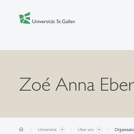
Zoé Anna Eber
home
Universität
Über uns
Organisati