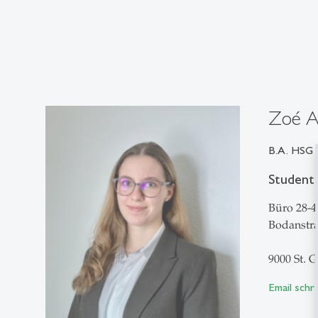
Zoé A
B.A. HSG
Studenti
Büro 28-4
Bodanstra
9000 St. G
Email schr