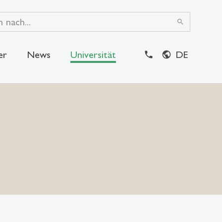
search
er
News
Universität
DE
close