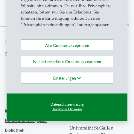
Website abzustimmen. Da wir Ihre Privatsphäre
schätzen, bitten wir Sie um Erlaubnis. Sie
können Ihre Einwilligung jederzeit in den
"Privatsphäreneinstellungen" ändern/anpassen.
north
From insight to impact.
Alle Cookies akzeptieren
Suche
Nur erforderliche Cookies akzeptieren
search
Einstellungen
Datenschutzerklärung
Rechtliche Hinweise
Info Desk
Kontakt
Kontakt und Lageplan
Universität St.Gallen
Bibliothek