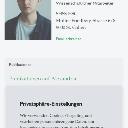
Wissenschaftlicher Mitarbeiter
SHSS-HSG
Müller-Friedberg-Strasse 6/8
9000 St. Gallen
Email schreiben
Publikationen
Publikationen auf Alexandria
Projekte
Privatsphäre-Einstellungen
Dissertation «Bedrohte Heimat, schöne Heimat.
Wir verwenden Cookies/Targeting und
Alpenbilder für und gegen drei Schweizer
vearbeiten personenbezogene Daten, um
Kraftwerkprojekte (1918–1958)»
Ergebnisse zu messen bzw. den Inhalt unserer