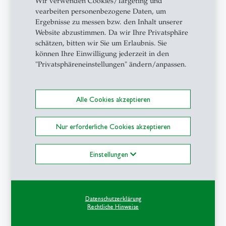
Wir verwenden Cookies/Targeting und
Vorträge
vearbeiten personenbezogene Daten, um
Ergebnisse zu messen bzw. den Inhalt unserer
(Auswahl)
Website abzustimmen. Da wir Ihre Privatsphäre
schätzen, bitten wir Sie um Erlaubnis. Sie
Wozu Helden? Heroismus und Postheroismus bei
können Ihre Einwilligung jederzeit in den
Bertolt Brecht. Vortrag an der Université de Lausanne,
"Privatsphäreneinstellungen" ändern/anpassen.
22. Februar 2019.
Das Drama des verschuldeten Menschen
Alle Cookies akzeptieren
(Shakespeare, Ibsen, Dürrenmatt) – Collegium
Generale, Universität Bern, Vorlesungsreihe zum
Nur erforderliche Cookies akzeptieren
Thema „Schuld und Schulden“, Bern 15. November
2017.
Einstellungen
Weltbankrott. Zu Friedrich Dürrenmatts Dramaturgie
der Finanzkrise – Kredit und Bankrott in der
deutschen Literatur. Internationale Tagung am KIT,
Karlsruhe, 16. Juni 2017.
Datenschutzerklärung
Rechtliche Hinweise
Von der Schweiz erzählen – Narratives. Open