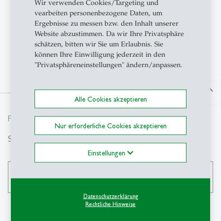
Wir verwenden Cookies/Targeting und
Medienrecht
vearbeiten personenbezogene Daten, um
Ergebnisse zu messen bzw. den Inhalt unserer
Vergleichendes Verfassungsrecht
Website abzustimmen. Da wir Ihre Privatsphäre
schätzen, bitten wir Sie um Erlaubnis. Sie
Grundrechte
können Ihre Einwilligung jederzeit in den
"Privatsphäreneinstellungen" ändern/anpassen.
north
Alle Cookies akzeptieren
From insight to impact.
Nur erforderliche Cookies akzeptieren
Suche
Einstellungen
search
Datenschutzerklärung
Rechtliche Hinweise