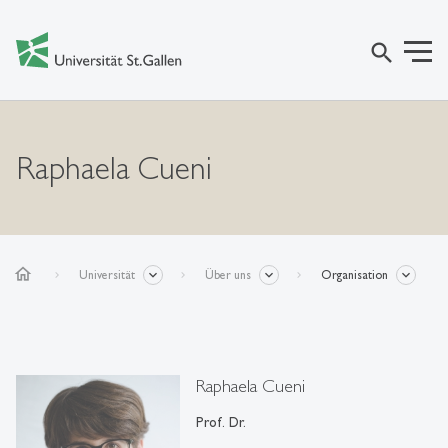
search
Raphaela Cueni
home
Universität
Über uns
Organisation
Raphaela Cueni
Prof. Dr.