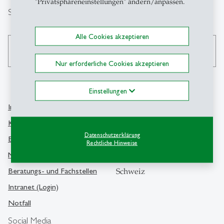
"Privatsphäreneinstellungen" ändern/anpassen.
Suche
Alle Cookies akzeptieren
search
Nur erforderliche Cookies akzeptieren
Einstellungen
Info Desk
Kontakt
Kontakt und Lageplan
Universität St.Gallen
Datenschutzerklärung
Bibliothek
Rechtliche Hinweise
Dufourstrasse 50
Medien
9000 St.Gallen
Beratungs- und Fachstellen
Schweiz
Intranet (Login)
Notfall
Social Media