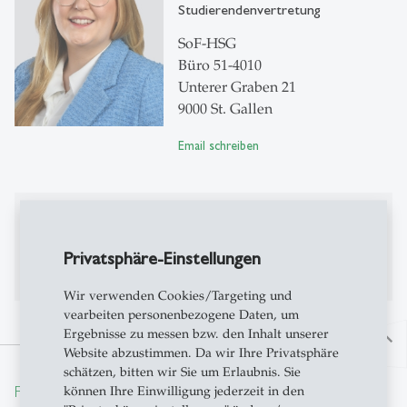
Studierendenvertretung
SoF-HSG
Büro 51-4010
Unterer Graben 21
9000 St. Gallen
Email schreiben
Publikationen
Privatsphäre-Einstellungen
Publikationen auf Alexandria
Wir verwenden Cookies/Targeting und
vearbeiten personenbezogene Daten, um
Ergebnisse zu messen bzw. den Inhalt unserer
north
Website abzustimmen. Da wir Ihre Privatsphäre
schätzen, bitten wir Sie um Erlaubnis. Sie
From insight to impact.
können Ihre Einwilligung jederzeit in den