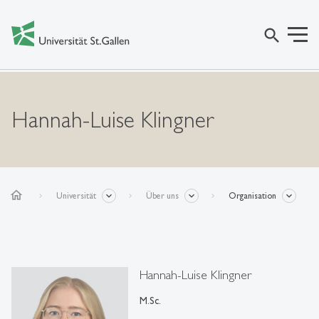
search
Hannah-Luise Klingner
home
Universität
Über uns
Organisation
Hannah-Luise Klingner
M.Sc.