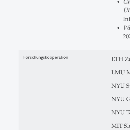
Gr
Üb
In
Wi
20
Forschungskooperation
ETH Zu
LMU M
NYU St
NYU Gr
NYU Ta
MIT Sl