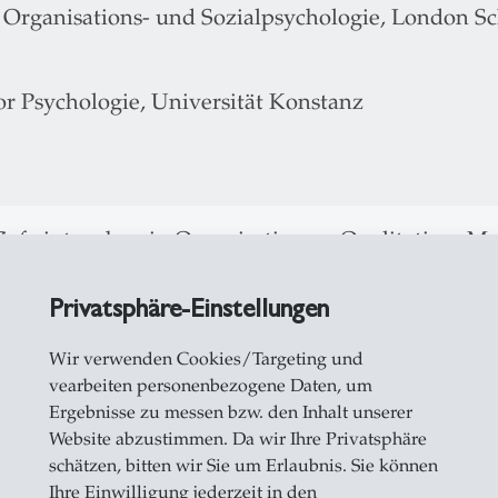
 Organisations- und Sozialpsychologie, London Sch
or Psychologie, Universität Konstanz
Tief eintauchen in Organisationen: Qualitatives 
.00
: Technologien: Einsatz von KI im Gesundheitsw
Privatsphäre-Einstellungen
ngleichheit und Emotionen
Wir verwenden Cookies/Targeting und
.00
: Künstliche Intelligenz und Verhaltenswissen
vearbeiten personenbezogene Daten, um
Ergebnisse zu messen bzw. den Inhalt unserer
Website abzustimmen. Da wir Ihre Privatsphäre
thmische Technologien zur Vorhersage von Sepsis 
schätzen, bitten wir Sie um Erlaubnis. Sie können
Ihre Einwilligung jederzeit in den