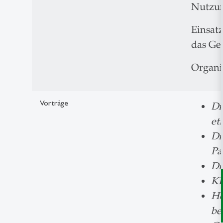
Nutzun
Einsat
das Ge
Organi
Vorträge
Di
et
Di
Pa
Di
KI
He
be