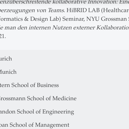
enzüberschreitende kollaborative Innovation: E
erzeugungen von Teams
. HiBRID LAB (Healthcar
formatics & Design Lab) Seminar, NYU Grossman S
e man den internen Nutzen externer Kollaborati
21.
rich
unich
ern School of Business
ossmann School of Medicine
ndon School of Engineering
oan School of Management