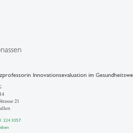
onassen
nzprofessorin Innovationsevaluation im Gesundheitsw
G
14
Strasse 21
allen
71 224 3057
eiben