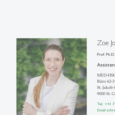
Zoe J
Prof. Ph.D.
Assiste
MED-HS
Büro 62-3
St. Jakob-
9000 St. G
Tel.: +41 
Email schr