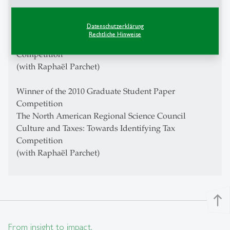
For the excellent quality of the doctoral thesis
IIPF Young Economist Award 2011
Datenschutzerklärung
Rechtliche Hinweise
Culture and Taxes: Towards Identifying Tax
Competition
(with Raphaël Parchet)
Winner of the 2010 Graduate Student Paper
Competition
The North American Regional Science Council
Culture and Taxes: Towards Identifying Tax
Competition
(with Raphaël Parchet)
north
From insight to impact.