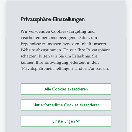
Gesundheitsökonomie
CESifo Research Affiliate
Verein für Socialpolitik (Ausschuss für
Privatsphäre-Einstellungen
Bevölkerungsökonomie)
Wir verwenden Cookies/Targeting und
vearbeiten personenbezogene Daten, um
Ergebnisse zu messen bzw. den Inhalt unserer
Auszeichnungen
Website abzustimmen. Da wir Ihre Privatsphäre
schätzen, bitten wir Sie um Erlaubnis. Sie
Schweizer Preis für Bildungsforschung, 2021
können Ihre Einwilligung jederzeit in den
"Privatsphäreneinstellungen" ändern/anpassen.
Universitärer Latsis Preis, Universität St. Gallen, 2019
CESifo Distinguished Affiliate Award 2014 on
Alle Cookies akzeptieren
Employment and Social Protection
Culture and Taxes: Towards Identifying Tax
Nur erforderliche Cookies akzeptieren
Competition
Prix de Faculté 2012, University of Lausanne
Einstellungen