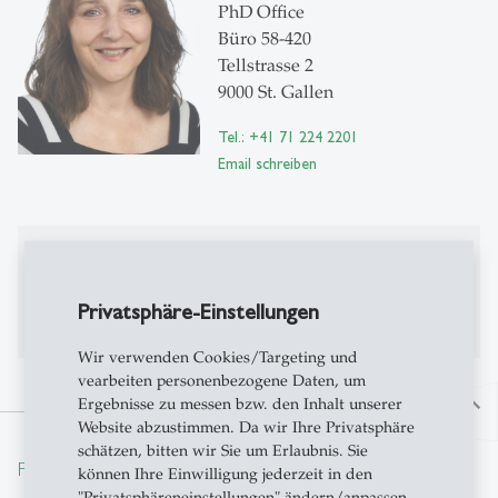
PhD Office
Büro 58-420
Tellstrasse 2
9000 St. Gallen
Tel.: +41 71 224 2201
Email schreiben
Publikationen
Publikationen auf Alexandria
Privatsphäre-Einstellungen
Wir verwenden Cookies/Targeting und
vearbeiten personenbezogene Daten, um
Ergebnisse zu messen bzw. den Inhalt unserer
north
Website abzustimmen. Da wir Ihre Privatsphäre
schätzen, bitten wir Sie um Erlaubnis. Sie
From insight to impact.
können Ihre Einwilligung jederzeit in den
"Privatsphäreneinstellungen" ändern/anpassen.