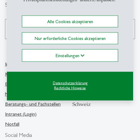
Suche
Alle Cookies akzeptieren
search
Nur erforderliche Cookies akzeptieren
Einstellungen
Info Desk
Kontakt
Kontakt und Lageplan
Universität St.Gallen
Datenschutzerklärung
Bibliothek
Rechtliche Hinweise
Dufourstrasse 50
Medien
9000 St.Gallen
Beratungs- und Fachstellen
Schweiz
Intranet (Login)
Notfall
Social Media