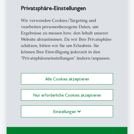
Lehraktivitäten
Privatsphäre-Einstellungen
Wir verwenden Cookies/Targeting und
Autumn Semesters
vearbeiten personenbezogene Daten, um
Advanced Software and Systems Engineering
Ergebnisse zu messen bzw. den Inhalt unserer
Website abzustimmen. Da wir Ihre Privatsphäre
(Master of Computer Science)
schätzen, bitten wir Sie um Erlaubnis. Sie
Introduction to Computer Systems and
können Ihre Einwilligung jederzeit in den
Networks (Focus: Master of Business
"Privatsphäreneinstellungen" ändern/anpassen.
Innovation)
Fundamentals and Methods of Computer
Science for Business Studies (Focus: Bachelor of
Alle Cookies akzeptieren
Business Administration)
Fundamentals of Computer Science (Focus: All
Nur erforderliche Cookies akzeptieren
HSG Students)
Spring Semesters
Einstellungen
Ubiquitous Computing and the Internet of
Things (Focus: Master of Business Innovation)