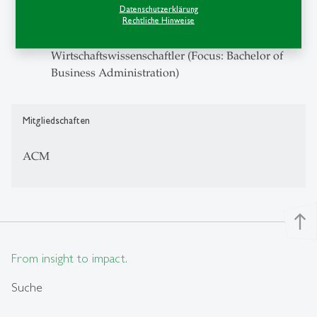
Computer Networks and Distributed Systems
Datenschutzerklärung
(Focus: Master of Business Innovation)
Rechtliche Hinweise
Grundlagen und Methoden der Informatik für
Wirtschaftswissenschaftler (Focus: Bachelor of
Business Administration)
Mitgliedschaften
ACM
north
From insight to impact.
Suche