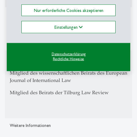
Nur erforderliche Cookies akzeptieren
Vorträge
Einstellungen
01.09.2025 „Das Ende des liberalen Westens?“,
MIA-Podiumsdiskussion, Universität St. Gallen
Datenschutzerklärung
Editorial Board
Rechtliche Hinweise
Mitglied des wissenschaftlichen Beirats des European
Journal of International Law
Mitglied des Beirats der Tilburg Law Review
Weitere Informationen