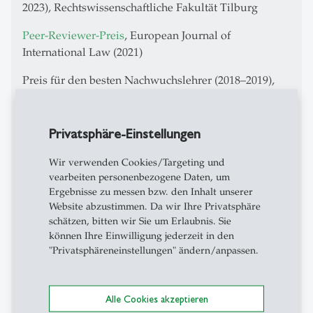
2023), Rechtswissenschaftliche Fakultät Tilburg
Peer-Reviewer-Preis
, European Journal of
International Law (2021)
Preis für den besten Nachwuchslehrer (2018–2019),
Tilburg Law School
Start-up-Forschungsstipendium, Universität Tilburg
Privatsphäre-Einstellungen
(2019)
Wir verwenden Cookies/Targeting und
Fortgeschrittenes Postdoktoranden-
vearbeiten personenbezogene Daten, um
Mobilitätsstipendium (2015–2016), Schweizerischer
Ergebnisse zu messen bzw. den Inhalt unserer
Nationalfonds
Website abzustimmen. Da wir Ihre Privatsphäre
Stipendium für angehende Forscher (2012–2015),
schätzen, bitten wir Sie um Erlaubnis. Sie
können Ihre Einwilligung jederzeit in den
Schweizerischer Nationalfonds
"Privatsphäreneinstellungen" ändern/anpassen.
John P. Humphrey-Studienstipendium für
internationales Menschenrechtsrecht (2007–2008),
Kanadischer Rat für internationales Recht
Alle Cookies akzeptieren