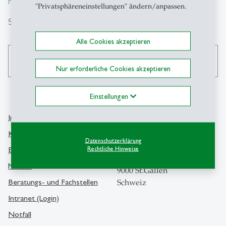
From insight to impact.
"Privatsphäreneinstellungen" ändern/anpassen.
Suche
Alle Cookies akzeptieren
search
Nur erforderliche Cookies akzeptieren
Einstellungen
Info Desk
Kontakt
Kontakt und Lageplan
Datenschutzerklärung
Universität St.Gallen
Bibliothek
Rechtliche Hinweise
Dufourstrasse 50
Medien
9000 St.Gallen
Beratungs- und Fachstellen
Schweiz
Intranet (Login)
Notfall