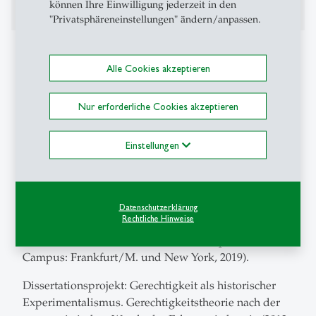
können Ihre Einwilligung jederzeit in den
"Privatsphäreneinstellungen" ändern/anpassen.
Projekte
Alle Cookies akzeptieren
Liberalism: Past, Present, and Future (since Fall 2018),
plan: Handbuch beim Metzler Verlag; Englische
Nur erforderliche Cookies akzeptieren
Mongraphie zum Thema.
Gerechtigkeit, Erkenntnis und Literatur. Eine
Einstellungen
Aufsatzsammlung (seit Herbst 2014).
Habilitationsprojekt: Die politischen Philosophie der
Weimarer Republik (begonnen 2013, abgeschlossen
Datenschutzerklärung
Rechtliche Hinweise
mit Buchveröffentlichung "Scheitern an Kontingenz.
Politisches Denken in der Weimarer Republik",
Campus: Frankfurt/M. und New York, 2019).
Dissertationsprojekt: Gerechtigkeit als historischer
Experimentalismus. Gerechtigkeitstheorie nach der