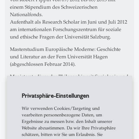
einem Stipendium des Schweizerischen
Nationalfonds.
Aufenthalt als Research Scholar im Juni und Juli 2012
am internationalen Forschungszentrum für soziale
und ethische Fragen der Universität Salzburg.
Masterstudium Europäische Moderne: Geschichte
und Literatur an der Fern Universität Hagen
(abgeschlossen Februar 2014).
Magisterstudium der Philosophie mit Soziologie und
Statistik an der Ludwig-Maximilians Universität
München (abgeschlossen August 2009).
Privatsphäre-Einstellungen
Master of Arts in Banken und Finanzen an der
Wir verwenden Cookies/Targeting und
Universität St. Gallen (abgeschlossen Oktober 2010).
vearbeiten personenbezogene Daten, um
Ergebnisse zu messen bzw. den Inhalt unserer
Diplomstudium Betriebswirtschaftslehre an der
Website abzustimmen. Da wir Ihre Privatsphäre
Fachhochschule Landshut (abgeschlossen August
schätzen, bitten wir Sie um Erlaubnis. Sie
2006).