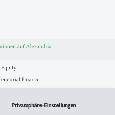
ationen auf Alexandria
 Equity
reneurial Finance
s and Acquisitions
Privatsphäre-Einstellungen
04 Promotion, J.W. Goethe-Universität Frankfurt,