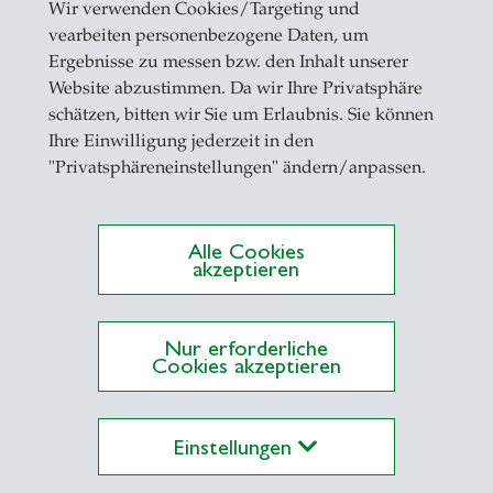
Wir verwenden Cookies/Targeting und
99 Master of Economics, Universität des Saarland
vearbeiten personenbezogene Daten, um
97 Magister, Economics, Karlsuniversität Prag, Ts
Ergebnisse zu messen bzw. den Inhalt unserer
Website abzustimmen. Da wir Ihre Privatsphäre
schätzen, bitten wir Sie um Erlaubnis. Sie können
/2020: Ordinaria, Lehrstuhl für Private Markets u
Ihre Einwilligung jederzeit in den
zerisches Institut für Banken und Finanzen (s/bf-
"Privatsphäreneinstellungen" ändern/anpassen.
9: Gastprofessorin, Warwick Business School, Gros
Alle Cookies
akzeptieren
2 - 01/2020: Professorin, Lehrstuhl für Unternehm
eim, Deutschland
Nur erforderliche
Cookies akzeptieren
1 - 03/2012: Vertretung, Lehrstuhl für Unternehm
chland
Einstellungen
7 - 03/2012: Senior Researcher, Forschungsbereic
zmanagement, ZEW Mannheim, Deutschland