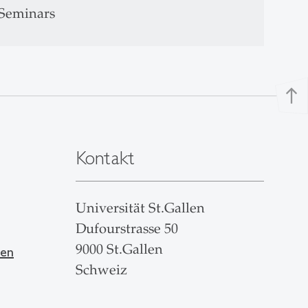
 Seminars
north
Kontakt
Universität St.Gallen
Dufourstrasse 50
9000 St.Gallen
len
Schweiz