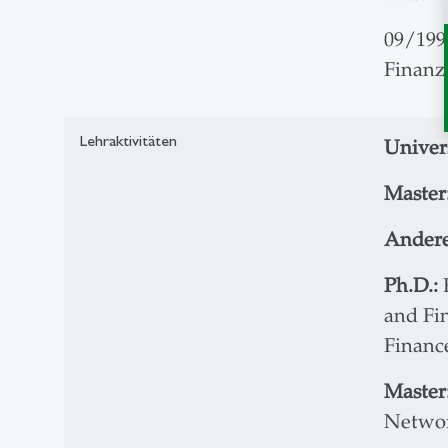
09/1999
Finanz
Lehraktivitäten
Univers
Master
Andere
Ph.D.:
and Fin
Finance
Master
Networ