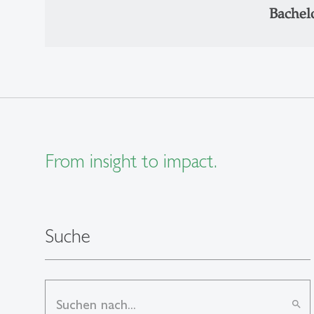
Bachel
From insight to impact.
Suche
search