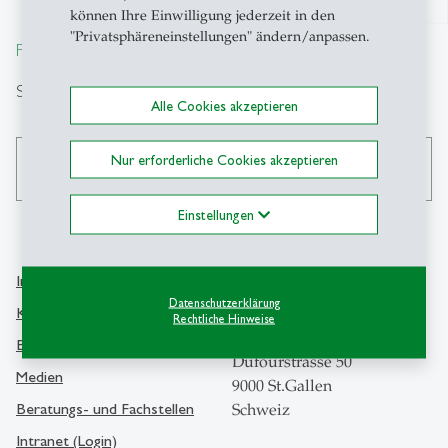
können Ihre Einwilligung jederzeit in den
"Privatsphäreneinstellungen" ändern/anpassen.
From insight to impact.
Suche
Alle Cookies akzeptieren
Nur erforderliche Cookies akzeptieren
search
Einstellungen
Info Desk
Kontakt
Datenschutzerklärung
Kontakt und Lageplan
Rechtliche Hinweise
Universität St.Gallen
Bibliothek
Dufourstrasse 50
Medien
9000 St.Gallen
Beratungs- und Fachstellen
Schweiz
Intranet (Login)