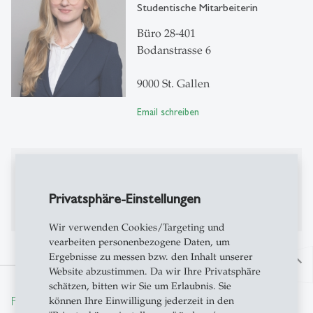
Studentische Mitarbeiterin
Büro 28-401
Bodanstrasse 6
9000 St. Gallen
Email schreiben
Publikationen
Privatsphäre-Einstellungen
Bisher keine Publikationen auf Alexandria
Wir verwenden Cookies/Targeting und
vearbeiten personenbezogene Daten, um
Ergebnisse zu messen bzw. den Inhalt unserer
north
Website abzustimmen. Da wir Ihre Privatsphäre
schätzen, bitten wir Sie um Erlaubnis. Sie
From insight to impact.
können Ihre Einwilligung jederzeit in den