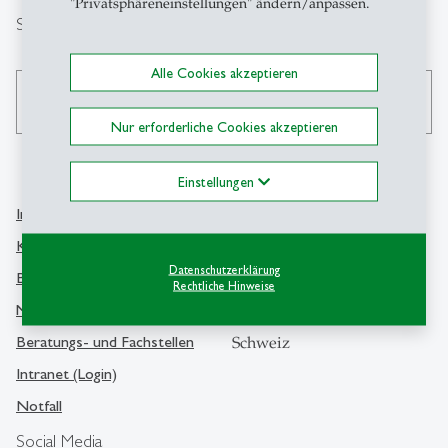
"Privatsphäreneinstellungen" ändern/anpassen.
Suche
Alle Cookies akzeptieren
search
Nur erforderliche Cookies akzeptieren
Einstellungen
Info Desk
Kontakt
Kontakt und Lageplan
Universität St.Gallen
Datenschutzerklärung
Bibliothek
Rechtliche Hinweise
Dufourstrasse 50
Medien
9000 St.Gallen
Beratungs- und Fachstellen
Schweiz
Intranet (Login)
Notfall
Social Media