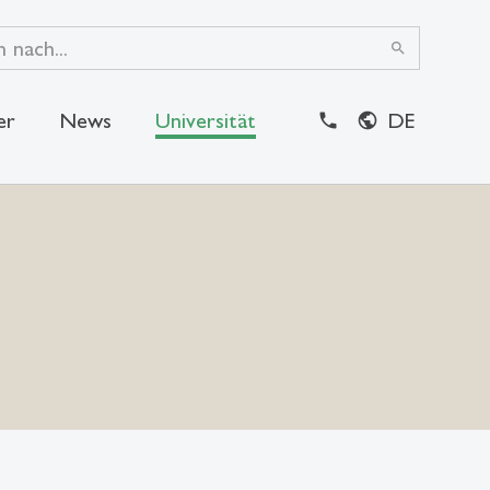
search
er
News
Universität
DE
close