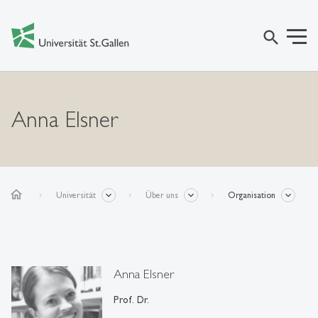
search
Anna Elsner
home
Universität
Über uns
Organisation
Anna Elsner
Prof. Dr.