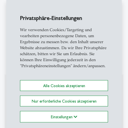
Berufserfahrung
Privatsphäre-Einstellungen
Joanna Randall McIver Junior Research Fellow,
St Hugh's College, Oxford University (2010-
Wir verwenden Cookies/Targeting und
2012)
vearbeiten personenbezogene Daten, um
Leverhulme Early Career Fellow, King's College
Ergebnisse zu messen bzw. den Inhalt unserer
Website abzustimmen. Da wir Ihre Privatsphäre
London (2012-2016)
schätzen, bitten wir Sie um Erlaubnis. Sie
SNF Marie Heim-Vögtlin Stipendiatin,
können Ihre Einwilligung jederzeit in den
Universität Zürich (2017-2020)
"Privatsphäreneinstellungen" ändern/anpassen.
Mitgliedschaften
Alle Cookies akzeptieren
Associate,
The Centre for the Humanities and Health
,
Nur erforderliche Cookies akzeptieren
King's College London, 2019-present
Associate,
Center for Medical Humanities
, University
Einstellungen
of Zurich, 2017-present