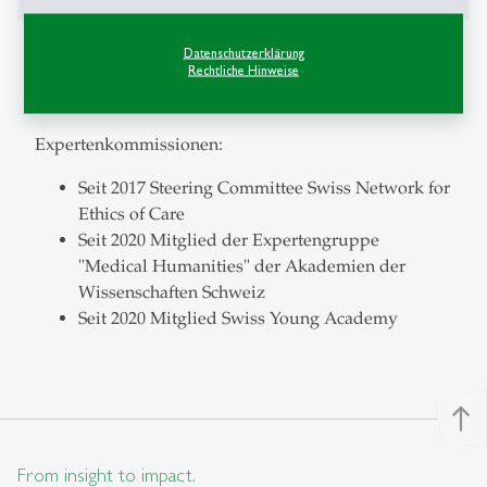
Weitere Informationen
Datenschutzerklärung
Rechtliche Hinweise
Persönliche Website:
www.annaelsner.com
Expertenkommissionen:
Seit 2017 Steering Committee Swiss Network for
Ethics of Care
Seit 2020 Mitglied der Expertengruppe
"Medical Humanities" der Akademien der
Wissenschaften Schweiz
Seit 2020 Mitglied Swiss Young Academy
north
From insight to impact.