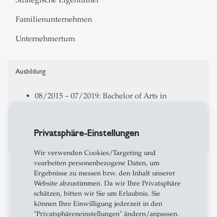
Familienunternehmen
Unternehmertum
Ausbildung
08/2015 – 07/2019: Bachelor of Arts in
Betriebswirtschaft, Universität St.Gallen, CH
08/2017 – 12/2017: Auslandsemester an der
Boston University, USA
Privatsphäre-Einstellungen
Wir verwenden Cookies/Targeting und
vearbeiten personenbezogene Daten, um
Berufserfahrung
Ergebnisse zu messen bzw. den Inhalt unserer
Website abzustimmen. Da wir Ihre Privatsphäre
schätzen, bitten wir Sie um Erlaubnis. Sie
02/2021 - heute: Wissenschaftlicher Mitarbeiter
können Ihre Einwilligung jederzeit in den
und Projektassistent am Center for Family
"Privatsphäreneinstellungen" ändern/anpassen.