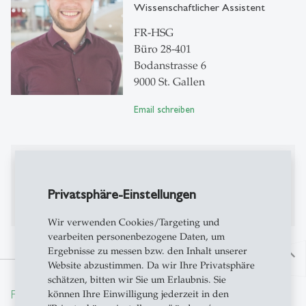
Wissenschaftlicher Assistent
FR-HSG
Büro 28-401
Bodanstrasse 6
9000 St. Gallen
Email schreiben
Publikationen
Privatsphäre-Einstellungen
Bisher keine Publikationen auf Alexandria
Wir verwenden Cookies/Targeting und
vearbeiten personenbezogene Daten, um
Ergebnisse zu messen bzw. den Inhalt unserer
north
Website abzustimmen. Da wir Ihre Privatsphäre
schätzen, bitten wir Sie um Erlaubnis. Sie
From insight to impact.
können Ihre Einwilligung jederzeit in den