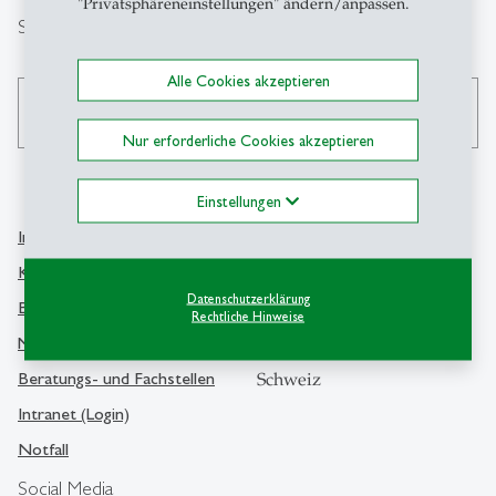
"Privatsphäreneinstellungen" ändern/anpassen.
Suche
Alle Cookies akzeptieren
search
Nur erforderliche Cookies akzeptieren
Einstellungen
Info Desk
Kontakt
Kontakt und Lageplan
Universität St.Gallen
Datenschutzerklärung
Bibliothek
Rechtliche Hinweise
Dufourstrasse 50
Medien
9000 St.Gallen
Beratungs- und Fachstellen
Schweiz
Intranet (Login)
Notfall
Social Media