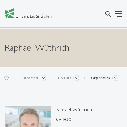
search
Raphael Wüthrich
home
Universität
Über uns
Organisation
Raphael Wüthrich
B.A. HSG