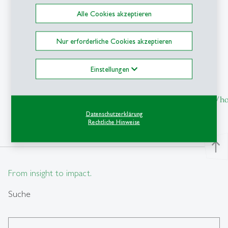
Weitere Informationen
Alle Cookies akzeptieren
Curriculum Vitae
Nur erforderliche Cookies akzeptieren
Publikationen
Einstellungen
Personal
Homepage:
https://sites.google.com/site/foellmireto/
Datenschutzerklärung
Rechtliche Hinweise
north
From insight to impact.
Suche