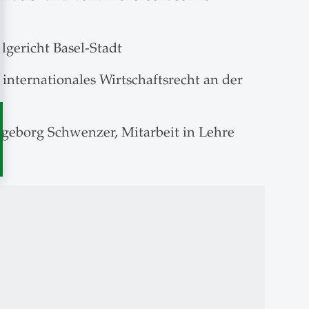
lgericht Basel-Stadt
nternationales Wirt­schafts­recht an der
Ingeborg Schwenzer, Mit­ar­beit in Lehre