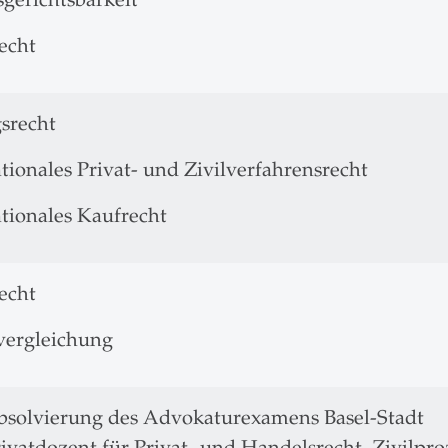
echt
gsrecht
tionales Privat- und Zivilverfahrensrecht
ationales Kaufrecht
echt
vergleichung
bsolvierung des Advokaturexamens Basel-Stadt
ivatdozent für Privat- und Handelsrecht, Zivilproz