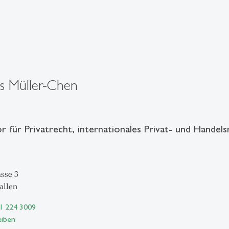
s Müller-Chen
r für Privatrecht, internationales Privat- und Handel
sse 3
allen
71 224 3009
eiben