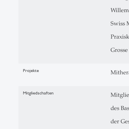
Willem
Swiss 
Praxis
Grosse
Projekte
Mither
Mitgliedschaften
Mitgli
des Bas
der Ges