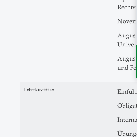
Rechts
Novembe
August 
Univers
August 
und F
Lehraktivitäten
Einführ
Obliga
Interna
Übunge