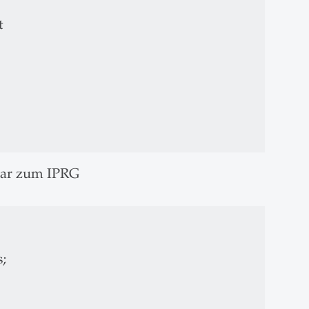
t
tar zum IPRG
s;