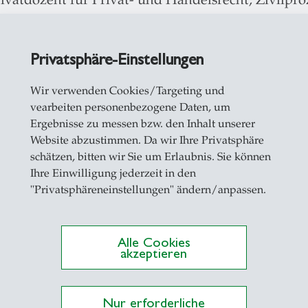
erfahrensrecht und Rechtsvergleichung (Uni Basel
1999 Habilitation: Folgen der Vertragsverletzung
Privatsphäre-Einstellungen
1993 Dissertation: Die internationale Zuständigke
beeinträchtigungen (Uni Basel)
Wir verwenden Cookies/Targeting und
1991 Studium der Rechtswissenschaft an der Jurist
vearbeiten personenbezogene Daten, um
Ergebnisse zu messen bzw. den Inhalt unserer
Website abzustimmen. Da wir Ihre Privatsphäre
li 2009: Selbständiger Rechtsanwalt
schätzen, bitten wir Sie um Erlaubnis. Sie können
Ihre Einwilligung jederzeit in den
 Oktober 2002: Professor für Privatrecht, Internat
"Privatsphäreneinstellungen" ändern/anpassen.
vergleichung an der Universität St. Gallen (HSG)
00 - Juni 2009: Rechtsanwalt bei Wenger Plattner,
Alle Cookies
akzeptieren
- Dezember 1999: a.o. Gerichtsschreiber am Zivilg
Nur erforderliche
1999 – September 2002: Privatdozent für Privat-, 