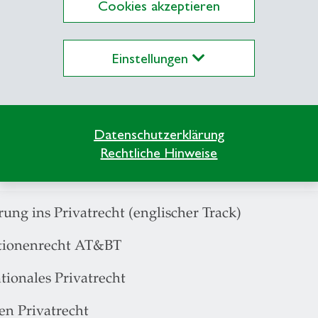
Cookies akzeptieren
vergleichung an der Universität Basel
r 1996 - Mai 1997: a.o. Gerichtsschreiber am Zivi
Einstellungen
- Oktober 1995: Oberassistent für Privatrecht und i
ität Basel
Datenschutzerklärung
1991 - Juni 1995: Assistenz bei Professor Dr. iur. 
Rechtliche Hinweise
orschung
ung ins Privatrecht (englischer Track)
tionenrecht AT&BT
tionales Privatrecht
n Privatrecht