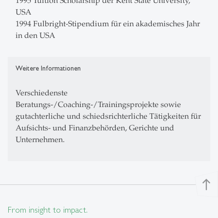
1995 Tuition Scholarship der Kent State University,
USA
1994 Fulbright-Stipendium für ein akademisches Jahr
in den USA
Weitere Informationen
Verschiedenste
Beratungs-/Coaching-/Trainingsprojekte sowie
gutachterliche und schiedsrichterliche Tätigkeiten für
Aufsichts- und Finanzbehörden, Gerichte und
Unternehmen.
north
From insight to impact.