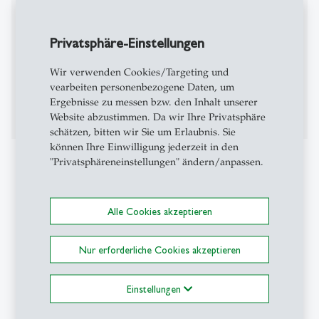
1994 - 1995 Master’s Degree (MBA), Graduate School
Privatsphäre-Einstellungen
of Business, Kent State University (USA)
Wir verwenden Cookies/Targeting und
1991 - 1996 Diplom in Wirtschaftswissenschaften
vearbeiten personenbezogene Daten, um
(Dipl.-Ökonom), Universität Hohenheim
Ergebnisse zu messen bzw. den Inhalt unserer
(Deutschland)
Website abzustimmen. Da wir Ihre Privatsphäre
schätzen, bitten wir Sie um Erlaubnis. Sie
können Ihre Einwilligung jederzeit in den
Lehraktivitäten
"Privatsphäreneinstellungen" ändern/anpassen.
-Master-Stufe (Auditing, Management Advisory,
Praxis der Rechnungslegung, Audit Simulation)
Alle Cookies akzeptieren
- PhD-Kurs "Topics in Audit and Accounting"
Nur erforderliche Cookies akzeptieren
-Executive Education (u.a. EMBA-
HSG, Fernuni.ch, I.FPM-HSG, Inhouse-Education bei
Einstellungen
zahlreichen Unternehmen)