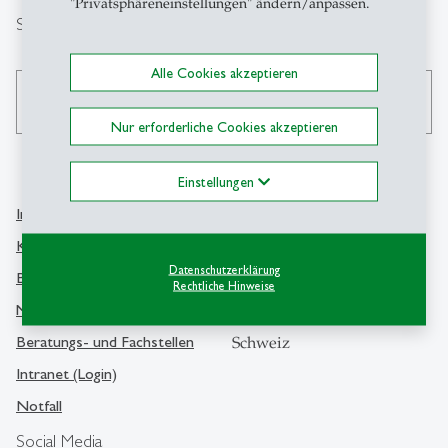
"Privatsphäreneinstellungen" ändern/anpassen.
Suche
Alle Cookies akzeptieren
search
Nur erforderliche Cookies akzeptieren
Einstellungen
Info Desk
Kontakt
Kontakt und Lageplan
Universität St.Gallen
Datenschutzerklärung
Bibliothek
Rechtliche Hinweise
Dufourstrasse 50
Medien
9000 St.Gallen
Beratungs- und Fachstellen
Schweiz
Intranet (Login)
Notfall
Social Media