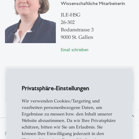
Wissenschaftliche Mitarbeiterin
ILE-HSG
26-302
Bodanstrasse 3
9000 St. Gallen
Email schreiben
Publikationen
Privatsphäre-Einstellungen
Bisher keine Publikationen auf Alexandria
Wir verwenden Cookies/Targeting und
vearbeiten personenbezogene Daten, um
Ergebnisse zu messen bzw. den Inhalt unserer
north
Website abzustimmen. Da wir Ihre Privatsphäre
schätzen, bitten wir Sie um Erlaubnis. Sie
From insight to impact.
können Ihre Einwilligung jederzeit in den