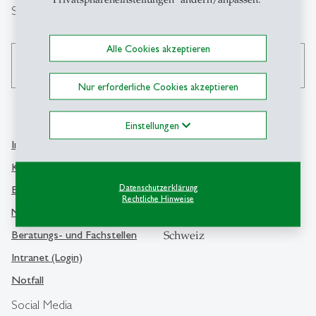
Suche
Alle Cookies akzeptieren
search
Nur erforderliche Cookies akzeptieren
Einstellungen
Info Desk
Kontakt
Kontakt und Lageplan
Universität St.Gallen
Datenschutzerklärung
Bibliothek
Rechtliche Hinweise
Dufourstrasse 50
Medien
9000 St.Gallen
Beratungs- und Fachstellen
Schweiz
Intranet (Login)
Notfall
Social Media