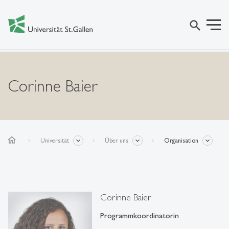
search
Corinne Baier
home
Universität
Über uns
Organisation
Corinne Baier
Programmkoordinatorin