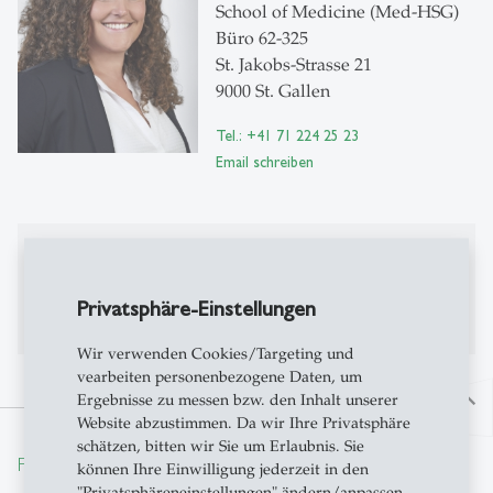
School of Medicine (Med-HSG)
Büro 62-325
St. Jakobs-Strasse 21
9000 St. Gallen
Tel.: +41 71 224 25 23
Email schreiben
Publikationen
Bisher keine Publikationen auf Alexandria
Privatsphäre-Einstellungen
Wir verwenden Cookies/Targeting und
vearbeiten personenbezogene Daten, um
Ergebnisse zu messen bzw. den Inhalt unserer
north
Website abzustimmen. Da wir Ihre Privatsphäre
schätzen, bitten wir Sie um Erlaubnis. Sie
From insight to impact.
können Ihre Einwilligung jederzeit in den
"Privatsphäreneinstellungen" ändern/anpassen.