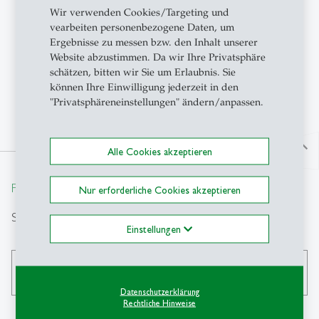
Wir verwenden Cookies/Targeting und
vearbeiten personenbezogene Daten, um
Ergebnisse zu messen bzw. den Inhalt unserer
Website abzustimmen. Da wir Ihre Privatsphäre
schätzen, bitten wir Sie um Erlaubnis. Sie
Eigene website:
brunocaprettini.com
können Ihre Einwilligung jederzeit in den
"Privatsphäreneinstellungen" ändern/anpassen.
north
Alle Cookies akzeptieren
From insight to impact.
Nur erforderliche Cookies akzeptieren
Suche
Einstellungen
search
Datenschutzerklärung
Rechtliche Hinweise