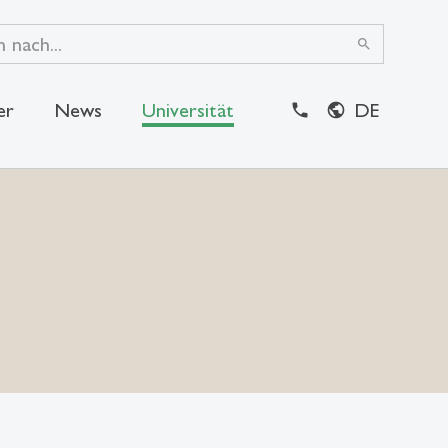
search
er
News
Universität
DE
close