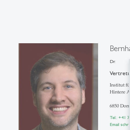
Bernh
Dr.
Vertret
Institut 
Hintere A
6850 Dorn
Tel.: +41 
Email schr