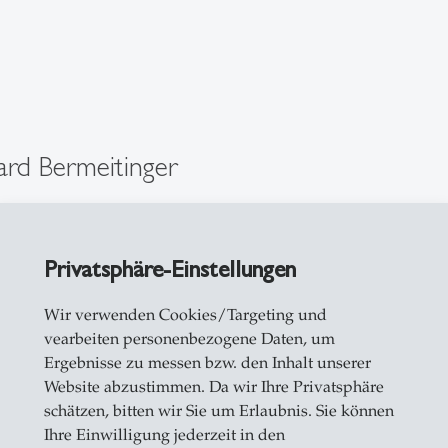
ard Bermeitinger
ung Gruppierung Fortgeschrittene Forschende & Lehr
Privatsphäre-Einstellungen
für Computer Science in Vorarlberg (ICV-HSG)
Wir verwenden Cookies/Targeting und
chmühlerstraße 1b
vearbeiten personenbezogene Daten, um
Ergebnisse zu messen bzw. den Inhalt unserer
birn
Website abzustimmen. Da wir Ihre Privatsphäre
71 224 79 17
schätzen, bitten wir Sie um Erlaubnis. Sie können
eiben
Ihre Einwilligung jederzeit in den