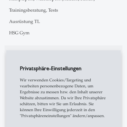
Trainingsberatung, Tests
Ausrüstung TL
HSG Gym
Ausbildung
M.Sc. (Eidg. Dipl. Turn- und Sportlehrer 2)
Privatsphäre-Einstellungen
Komplementärstudien BWL/Sportmanagement und
Training & Coaching
Wir verwenden Cookies/Targeting und
vearbeiten personenbezogene Daten, um
Diplomtrainer Spitzensport Swiss Olympic
Ergebnisse zu messen bzw. den Inhalt unserer
Schneesportlehrer mit eidg. FA
Website abzustimmen. Da wir Ihre Privatsphäre
Experte Ski SwissSnowsports sowie J&S Ski
schätzen, bitten wir Sie um Erlaubnis. Sie
Wettkampf und Mountainbike
können Ihre Einwilligung jederzeit in den
Fitness-, Hyrox-, Kettlebell-, TRX- & Indoor-Cycling-
"Privatsphäreneinstellungen" ändern/anpassen.
Instruktor